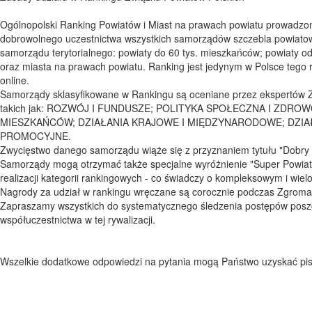
Ogólnopolski Ranking Powiatów i Miast na prawach powiatu prowadzony
dobrowolnego uczestnictwa wszystkich samorządów szczebla powiatowe
samorządu terytorialnego: powiaty do 60 tys. mieszkańców; powiaty o
oraz miasta na prawach powiatu. Ranking jest jedynym w Polsce tego 
online.
Samorządy sklasyfikowane w Rankingu są oceniane przez ekspertów 
takich jak: ROZWÓJ I FUNDUSZE; POLITYKA SPOŁECZNA I ZDR
MIESZKAŃCÓW; DZIAŁANIA KRAJOWE I MIĘDZYNARODOWE; DZIA
PROMOCYJNE.
Zwycięstwo danego samorządu wiąże się z przyznaniem tytułu "Dobry 
Samorządy mogą otrzymać także specjalne wyróżnienie "Super Powiat" 
realizacji kategorii rankingowych - co świadczy o kompleksowym i wi
Nagrody za udział w rankingu wręczane są corocznie podczas Zgroma
Zapraszamy wszystkich do systematycznego śledzenia postępów pos
współuczestnictwa w tej rywalizacji.
Wszelkie dodatkowe odpowiedzi na pytania mogą Państwo uzyskać pis